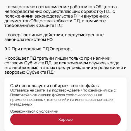
- осуществляет ознакомление работников Общества,
непосредственно осуществляющих обработку ПД, с
положениями законодательства РФ и внутренних
документов Общества в области ПД, в том числе
требованиями к защите ПД;
- совершает иные действия, предусмотренные
законодательством РФ.
9.2.При передаче ПД Оператор:
- сообщает ПД третьим лицам только при наличии
согласия Субъекта ПД, за исключением случаев, когда
это необходимо в целях предупреждения угрозы жизни и
здоровью Субъекта ПД;
- осуществляет передачу ПД в соответствии с настоящим
Сайт использует и собирает cookie‑файлы
документом;
Оставаясь на сайте, вы подтверждаете, что ознакомились с
Политикой в отношении файлов cookie и согласны на
- разрешает доступ к ПД только специально
применение данных технологий
и на использование ваших
уполномоченным лицам, при этом такие лица должны
Метаданных.
иметь право получать только те ПД, которые необходимы
для выполнения конкретной функции;
Ознакомиться с условиями
9.3. При хранении ПД:
Хорошо
- хранение ПД работников осуществляется Отделом