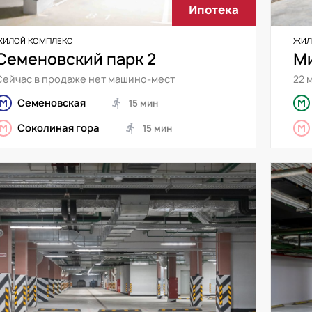
Ипотека
ЖИЛОЙ КОМПЛЕКС
ЖИЛ
Семеновский парк 2
М
Сейчас в продаже нет машино-мест
22 
Семеновская
15 мин
Соколиная гора
15 мин