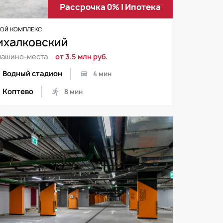
Рассрочка 0% | Ипотека
ОЙ КОМПЛЕКС
ихалковский
машино-места
от 3.5 млн руб.
Водный стадион
4 мин
Коптево
8 мин