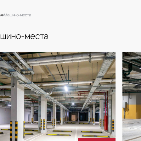
ая
Машино-места
шино-места
шино-места в паркингах РГ-Деве