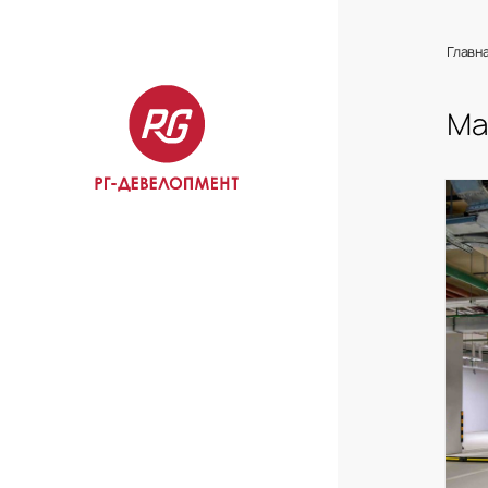
Главн
Ма
Ма