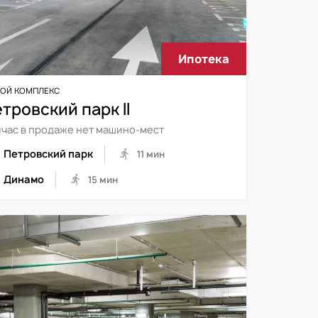
Ипотека
ОЙ КОМПЛЕКС
тровский парк II
час в продаже нет машино-мест
Петровский парк
11 мин
Динамо
15 мин