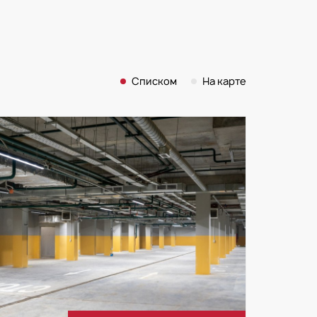
Списком
На карте
лопмент