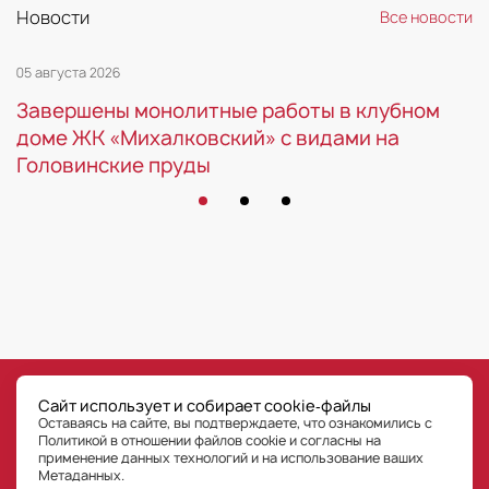
Новости
Все новости
05 августа 2026
Завершены монолитные работы в клубном
доме ЖК «Михалковский» с видами на
Головинские пруды
©
РГ-Девелопмент
Сайт использует и собирает cookie‑файлы
Все права на публикуемые на сайте материалы принадлежат ООО «РГ-Девелопмент» © РГ-
Оставаясь на сайте, вы подтверждаете, что ознакомились с
Девелопмент. Оставаясь на сайте, Пользователь сайта подтверждает, что уведомлен, что
любые материалы, размещенные на сайте, являются объектами интеллектуальной
Политикой в отношении файлов cookie и согласны на
собственности ООО «РГ-Девелопмент» (правообладателя). Пользователь не вправе без
предварительного письменного разрешения правообладателя осуществлять какие-либо
применение данных технологий
и на использование ваших
действия с объектами интеллектуальной собственности, в противном случае
правообладатель оставляет за собой право на взыскание штрафов, предусмотренных
Метаданных.
законодательством РФ, а также на обращение в компетентные органы за защитой своих
прав и законных интересов. Любая информация, представленная на данном сайте о