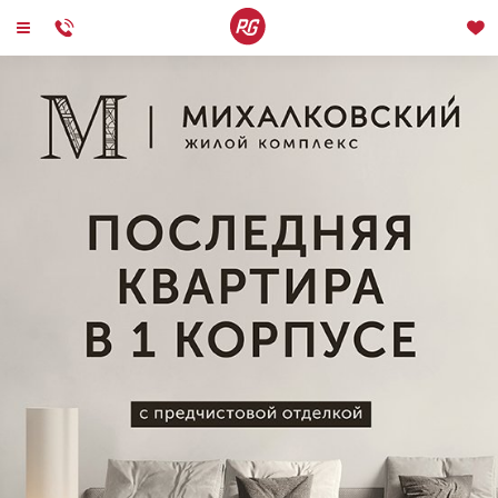
Квартиры в Москве от застройщика „РГ‑Девелопмент“