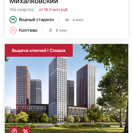
Михалковский
166 квартир
от 16.0 млн руб
Водный стадион
4 мин
Коптево
8 мин
Выдача ключей | Скидка