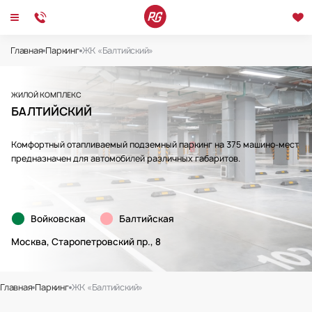
Главная
Паркинг
ЖК «Балтийский»
Подземный паркинг в ЖК «Балтийский»
ЖИЛОЙ КОМПЛЕКС
БАЛТИЙСКИЙ
Комфортный отапливаемый подземный паркинг на 375 машино-мест
предназначен для автомобилей различных габаритов.
Войковская
Балтийская
Москва, Старопетровский пр., 8
Главная
Паркинг
ЖК «Балтийский»