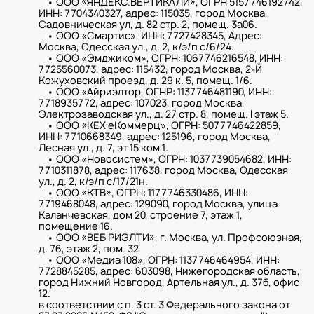
• ООО «ЯНДЕКС.ВЕРТИКАЛИ», ОГРН 5157746192742,
ИНН: 7704340327, адрес: 115035, город Москва,
Садовническая ул, д. 82 стр. 2, помещ. 3а06.
• ООО «Смартис», ИНН: 7727428345, Адрес:
Москва, Одесская ул., д. 2, к/э/п с/6/24.
• ООО «Эмджиком», ОГРН: 1067746216548, ИНН:
7725560073, адрес: 115432, город Москва, 2-Й
Кожуховский проезд, д. 29 к. 5, помещ. 1/6.
• ООО «Айриэлтор, ОГНР: 1137746481190, ИНН:
7718935772, адрес: 107023, город Москва,
Электрозаводская ул., д. 27 стр. 8, помещ. I этаж 5.
• ООО «КЕХ еКоммерц», ОГРН: 5077746422859,
ИНН: 7710668349, адрес: 125196, город Москва,
Лесная ул., д. 7, эт 15 ком 1.
• ООО «Новосистем», ОГРН: 1037739054682, ИНН:
7710311878, адрес: 117638, город Москва, Одесская
ул., д. 2, к/э/п с/17/21н.
• ООО «КТВ», ОГРН: 1177746330486, ИНН:
7719468048, адрес: 129090, город Москва, улица
Каланчевская, дом 20, строение 7, этаж 1,
помещение 16.
• ООО «ВЕБ РИЭЛТИ», г. Москва, ул. Профсоюзная,
д. 76, этаж 2, пом. 32
• ООО «Медиа 108», ОГРН: 1137746464954, ИНН:
7728845285, адрес: 603098, Нижегородская область,
город Нижний Новгород, Артельная ул., д. 37б, офис
12.
в соответствии с п. 3 ст. 3 Федерального закона от