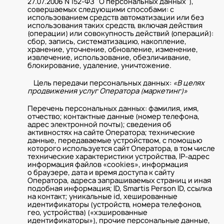
27.07.2006 N 152-ФЗ "О персональных данных"),
совершаемых следующими способами: с
использованием средств автоматизации или без
использования таких средств, включая действия
(операции) или совокупность действий (операций):
сбор, запись, систематизацию, накопление,
хранение, уточнение, обновление, изменение,
извлечение, использование, обезличивание,
блокирование, удаление, уничтожение.
Цель передачи персональных данных:
«В целях
продвижения услуг Оператора (маркетинг)»
Перечень персональных данных: фамилия, имя,
отчество; контактные данные (номер телефона,
адрес электронной почты); сведения об
активностях на сайте Оператора; технические
данные, передаваемые устройством, с помощью
которого используется сайт Оператора, в том числе
технические характеристики устройства, IP-адрес
информация файлов «cookies», информация
о браузере, дата и время доступа к сайту
Оператора, адреса запрашиваемых страниц и иная
подобная информация; ID, Smartis Person ID, ссылка
на контакт; уникальные id, хешированные
идентификаторы (устройств, номера телефонов,
гео, устройства) («хэшированные
идентификаторы»), прочие персональные данные,