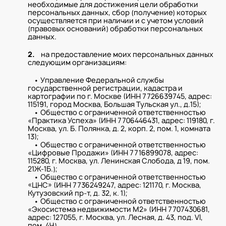
необходимые для достижения цели обработки
персональных данных, сбор (получение) которых
осуществляется при наличии и с учетом условий
(правовых оснований) обработки персональных
данных.
2.
на предоставление моих персональных данных
следующим организациям:
• Управление Федеральной службы
государственной регистрации, кадастра и
картографии по г. Москве (ИНН 7726639745, адрес:
115191, город Москва, Большая Тульская ул., д.15);
• Общество с ограниченной ответственностью
«Практика Успеха» (ИНН 7706446431, адрес: 119180, г.
Москва, ул. Б. Полянка, д. 2, корп. 2, пом. 1, комната
13);
• Общество с ограниченной ответственностью
«Цифровые Продажи» (ИНН 7716899078, адрес:
115280, г. Москва, ул. Ленинская Слобода, д 19, пом.
21Ж-1Б.);
• Общество с ограниченной ответственностью
«ЦНС» (ИНН 7736249247, адрес: 121170, г. Москва,
Кутузовский пр-т, д. 32, к. 1);
• Общество с ограниченной ответственностью
«Экосистема недвижимости М2» (ИНН 7707430681,
адрес: 127055, г. Москва, ул. Лесная, д. 43, под. VI,
пом. 4Ч)