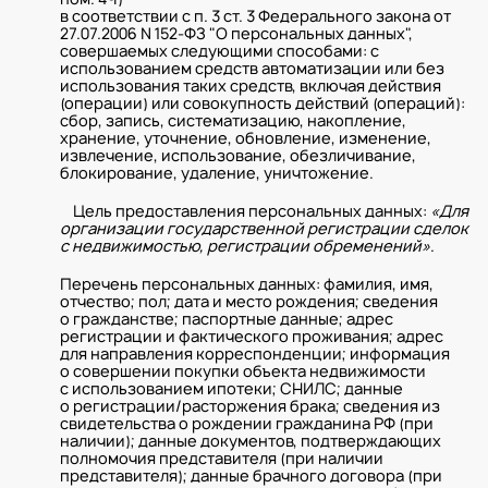
в соответствии с п. 3 ст. 3 Федерального закона от
27.07.2006 N 152-ФЗ "О персональных данных",
совершаемых следующими способами: с
использованием средств автоматизации или без
использования таких средств, включая действия
(операции) или совокупность действий (операций):
сбор, запись, систематизацию, накопление,
хранение, уточнение, обновление, изменение,
извлечение, использование, обезличивание,
блокирование, удаление, уничтожение.
Цель предоставления персональных данных:
«Для
организации государственной регистрации сделок
с недвижимостью, регистрации обременений»
.
Перечень персональных данных: фамилия, имя,
отчество; пол; дата и место рождения; сведения
о гражданстве; паспортные данные; адрес
регистрации и фактического проживания; адрес
для направления корреспонденции; информация
о совершении покупки объекта недвижимости
с использованием ипотеки; СНИЛС; данные
о регистрации/расторжения брака; сведения из
свидетельства о рождении гражданина РФ (при
наличии); данные документов, подтверждающих
полномочия представителя (при наличии
представителя); данные брачного договора (при