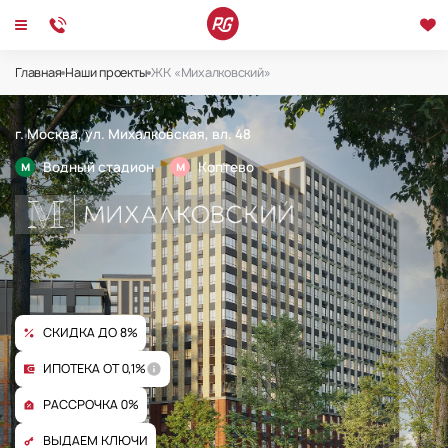
ЖК «Михалковский»
Главная
Наши проекты
ЖК «Михалковский»
г. Москва, ул. Михалковская, вл. 48
Водный стадион
Коптево
M
M
СКИДКА ДО 8%
ИПОТЕКА ОТ 0,1%
РАССРОЧКА 0%
ВЫДАЕМ КЛЮЧИ