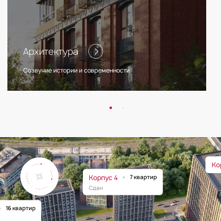
Архитектура
Созвучие истории и современности
Ко
Корпус 4
7 квартир
Сдан
16 квартир