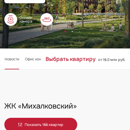
Онлайн
Аэро
камера
фотосъемка
Выбрать квартиру
Новости
Офис консультаций
Документы
от 16.0 млн руб.
ЖК «Михалковский»
Показать 166 квартир