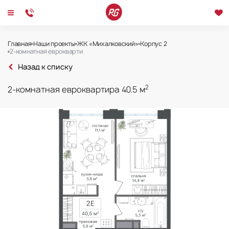
Главная
Наши проекты
ЖК «Михалковский»
Корпус 2
2-комнатная евроквартира №437 40.5 м² в ЖК «Михалк
2-комнатная евроквартира 40.5 м²
Назад к списку
2
2-комнатная евроквартира 40.5 м
Корпус 2