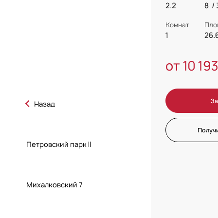
2.2
8 / 
Комнат
Пло
1
26.
от 10 19
За
Назад
Получ
Петровский парк II
Михалковский 7