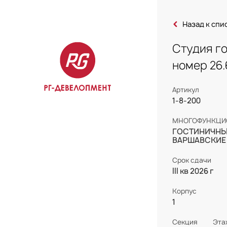
Назад к спи
Студия го
Студия г
номер 26.
Артикул
1-8-200
МНОГОФУНКЦИ
ГОСТИНИЧНЫ
ВАРШАВСКИЕ
Срок сдачи
III кв 2026 г
Корпус
1
Секция
Эта