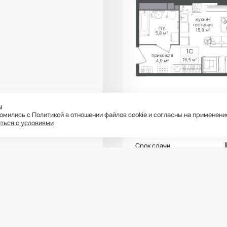
Гостиничный
ы
комплекс
комились с Политикой в отношении файлов cookie и согласны на применен
Варшавские Ворота
ться с условиями
10 1
Корпус 1
8 этаж
Срок сдачи
Отделка