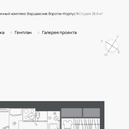
ичный комплекс Варшавские Ворота»
Корпус 1
Студия 26.6 м²
К «Гостиничный комплекс Варшавс
жа
Генплан
Галерея проекта
С
З
В
Ю