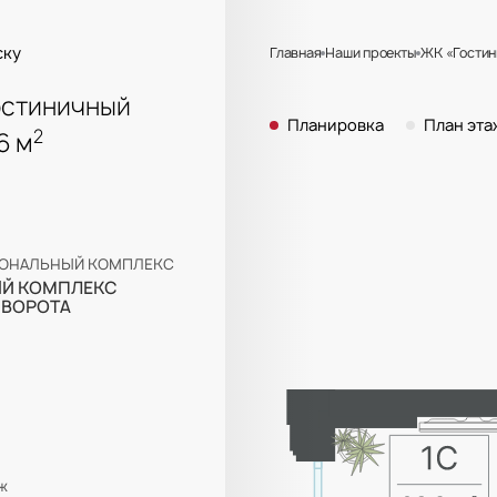
ску
Главная
Наши проекты
ЖК «Гостин
стиничный номер №200 26.6 м² в Ж
остиничный
Планировка
План эта
2
6 м
ОНАЛЬНЫЙ КОМПЛЕКС
Й КОМПЛЕКС
 ВОРОТА
ж