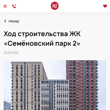
Назад
Главная
Новости
Ход строительства ЖК
2026
Ход строительства ЖК «Семёновский парк 2»
«Семёновский парк 2»
Новости
Интервью
Мероприятия
23.01.2026