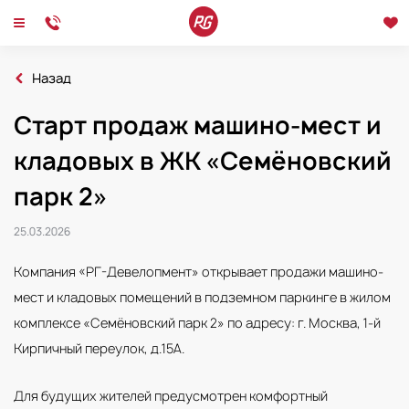
Назад
Главная
Новости
Старт продаж машино-мест и
Старт продаж машино-мест и кладовых в ЖК «Семёновский парк 2»
Новости
Интервью
Мероприятия
кладовых в ЖК «Семёновский
парк 2»
25.03.2026
Компания «РГ-Девелопмент» открывает продажи машино-
мест и кладовых помещений в подземном паркинге в жилом
комплексе «Семёновский парк 2» по адресу: г. Москва, 1-й
Кирпичный переулок, д.15А.
Для будущих жителей предусмотрен комфортный