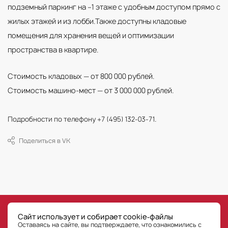
подземный паркинг на −1 этаже с удобным доступом прямо с
жилых этажей и из лобби.Также доступны кладовые
помещения для хранения вещей и оптимизации
пространства в квартире.
Стоимость кладовых — от 800 000 рублей.
Стоимость машино-мест — от 3 000 000 рублей.
.
Подробности по телефону +7 (495) 132-03-71
Поделиться в VK
©
РГ-Девелопмент
Сайт использует и собирает cookie‑файлы
Все права на публикуемые на сайте материалы принадлежат ООО «РГ-Девелопмент» © РГ-
Оставаясь на сайте, вы подтверждаете, что ознакомились с
Девелопмент. Оставаясь на сайте, Пользователь сайта подтверждает, что уведомлен, что