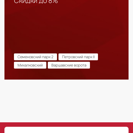
Скидки до 8%
Семеновский парк 2
Петровский парк II
Михалковский
Варшавские ворота
©
РГ-Девелопмент