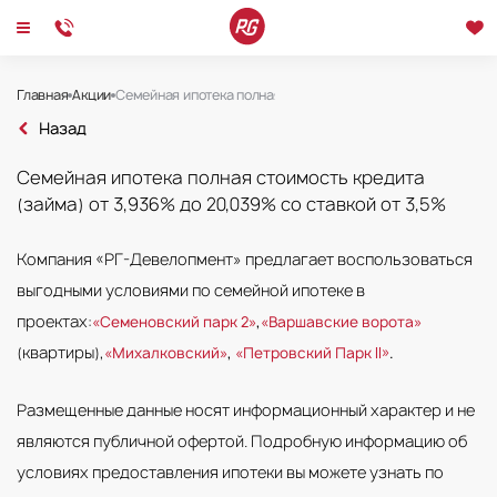
Главная
Акции
Семейная ипотека полная стоимость кредита (займа) от 3,9
Семейная ипотека со ставкой от 3,5% в проектах РГ
Назад
Семейная ипотека полная стоимость кредита
(займа) от 3,936% до 20,039% со ставкой от 3,5%
Компания «РГ-Девелопмент» предлагает воспользоваться
выгодными условиями по семейной ипотеке в
проектах:
«Семеновский парк 2»
,
«Варшавские ворота»
(квартиры),
«Михалковский»
,
«Петровский Парк II»
.
Размещенные данные носят информационный характер и не
являются публичной офертой. Подробную информацию об
условиях предоставления ипотеки вы можете узнать по