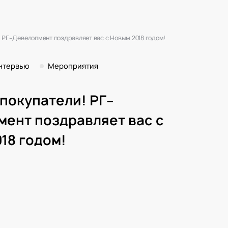
7
 РГ–Девелопмент поздравляет вас с Новым 2018 годом!
нтервью
Мероприятия
покупатели! РГ–
ент поздравляет вас с
18 годом!