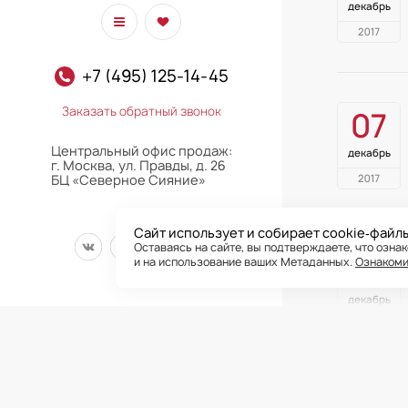
декабрь
2017
+7 (495) 125-14-45
Заказать обратный звонок
07
Центральный офис продаж:
декабрь
г. Москва, ул. Правды, д. 26
2017
БЦ «Северное Сияние»
Сайт использует и собирает cookie‑файл
Оставаясь на сайте, вы подтверждаете, что озна
02
и на использование ваших Метаданных.
Ознакоми
декабрь
2017
Все права на публ
сайта подтверждае
ООО «РГ-Девелопме
осуществлять каки
право на взыскани
и законных интере
при каких условиях