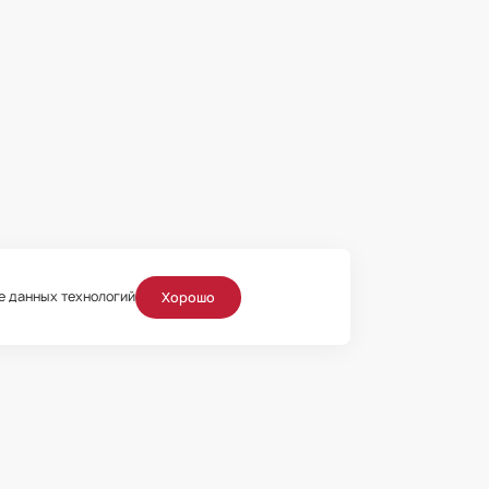
ие данных технологий
Хорошо
таваясь на сайте, Пользователь
теллектуальной собственности
 разрешения правообладателя
вообладатель оставляет за собой
ые органы за защитой своих прав
ьно информационный характер и ни