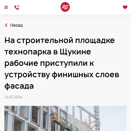
Назад
Главная
Новости
На строительной площадке
2024
На строительной площадке технопарка в Щукине рабочие приступили к уст
технопарка в Щукине
Новости
Интервью
Мероприятия
рабочие приступили к
устройству финишных слоев
фасада
24.07.2024