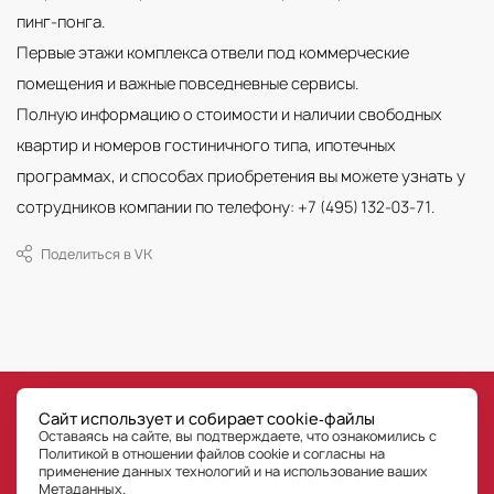
пинг-понга.
Первые этажи комплекса отвели под коммерческие
помещения и важные повседневные сервисы.
Полную информацию о стоимости и наличии свободных
квартир и номеров гостиничного типа, ипотечных
программах, и способах приобретения вы можете узнать у
сотрудников компании по телефону: +7 (495) 132-03-71.
Поделиться в VK
©
РГ-Девелопмент
Сайт использует и собирает cookie‑файлы
Все права на публикуемые на сайте материалы принадлежат ООО «РГ-Девелопмент» © РГ-
Оставаясь на сайте, вы подтверждаете, что ознакомились с
Девелопмент. Оставаясь на сайте, Пользователь сайта подтверждает, что уведомлен, что
любые материалы, размещенные на сайте, являются объектами интеллектуальной
Политикой в отношении файлов cookie и согласны на
собственности ООО «РГ-Девелопмент» (правообладателя). Пользователь не вправе без
предварительного письменного разрешения правообладателя осуществлять какие-либо
применение данных технологий
и на использование ваших
действия с объектами интеллектуальной собственности, в противном случае
правообладатель оставляет за собой право на взыскание штрафов, предусмотренных
Метаданных.
законодательством РФ, а также на обращение в компетентные органы за защитой своих