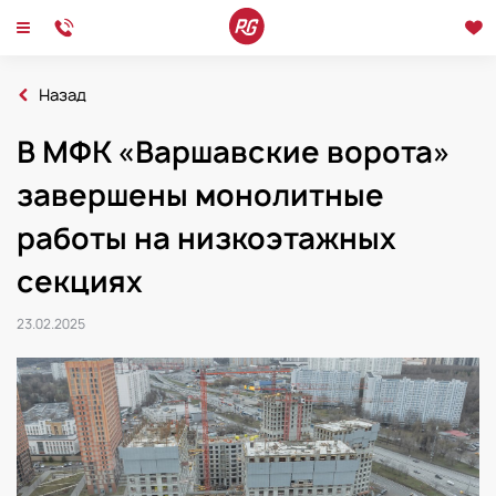
Назад
Главная
Новости
В МФК «Варшавские ворота»
В МФК «Варшавские ворота» завершены монолитные работы на низкоэтажн
Новости
Интервью
Мероприятия
завершены монолитные
работы на низкоэтажных
секциях
23.02.2025