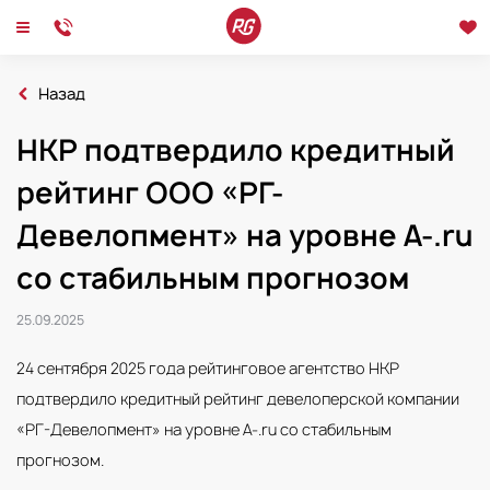
Назад
Главная
Новости
НКР подтвердило кредитный
НКР подтвердило кредитный рейтинг ООО «РГ-Девелопмент» на уровне A-.
Новости
Интервью
Мероприятия
рейтинг ООО «РГ-
Девелопмент» на уровне A-.ru
со стабильным прогнозом
25.09.2025
24 сентября 2025 года рейтинговое агентство НКР
подтвердило кредитный рейтинг девелоперской компании
«РГ-Девелопмент» на уровне A-.ru со стабильным
прогнозом.