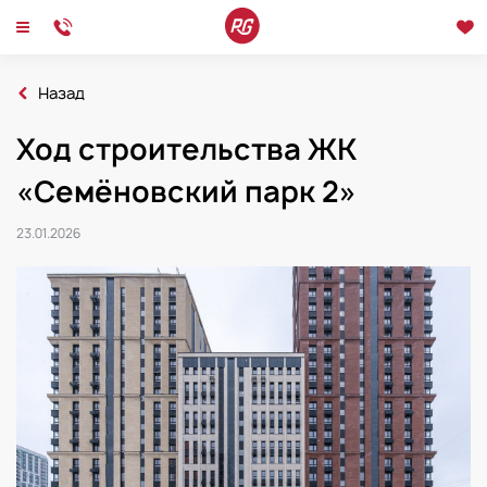
Назад
Главная
Новости
Ход строительства ЖК
Ход строительства ЖК «Семёновский парк 2»
Новости
Интервью
Мероприятия
«Семёновский парк 2»
23.01.2026