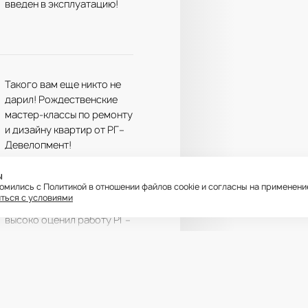
введен в эксплуатацию!
Такого вам еще никто не
дарил! Рождественские
мастер-классы по ремонту
и дизайну квартир от РГ–
Девелопмент!
ы
комились с Политикой в отношении файлов cookie и согласны на применен
ться с условиями
Сбербанк России (ПАО)
высоко оценил работу РГ–
Девелопмент!
икуемые на сайте материалы принадлежат ООО «РГ-Девелопмент» © РГ-Девелопмент. Ос
т, что уведомлен, что любые материалы, размещенные на сайте, являются объектами ин
нт» (правообладателя). Пользователь не вправе без предварительного письменного
е-либо действия с объектами интеллектуальной собственности, в противном случае пра
е штрафов, предусмотренных законодательством РФ, а также на обращение в компетентн
сов. Любая информация, представленная на данном сайте о проектах, носит исключител
 не является публичной офертой, определяемой положениями статьи 437 ГК РФ.