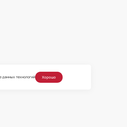
ие данных технологий
Хорошо
таваясь на сайте, Пользователь
теллектуальной собственности
 разрешения правообладателя
вообладатель оставляет за собой
ые органы за защитой своих прав
ьно информационный характер и ни