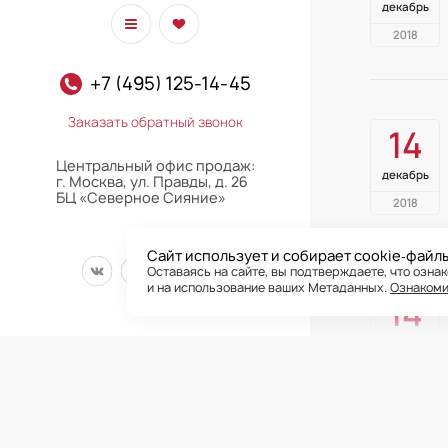
декабрь
2018
+7 (495) 125-14-45
Заказать обратный звонок
14
Центральный офис продаж:
декабрь
г. Москва, ул. Правды, д. 26
БЦ «Северное Сияние»
2018
Сайт использует и собирает cookie‑файл
Оставаясь на сайте, вы подтверждаете, что озна
и на использование ваших Метаданных.
Ознакоми
14
декабрь
Все права на публ
2018
сайта подтверждае
ООО «РГ-Девелопме
осуществлять каки
право на взыскани
и законных интере
при каких условиях