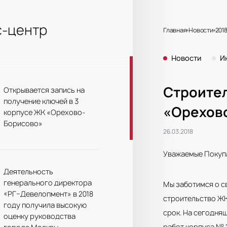
-центр
Главная
Новости
201
Новости
И
Строител
Открывается запись на
получение ключей в 3
«Орехово
корпусе ЖК «Орехово-
Борисово»
26.03.2018
Уважаемые Покуп
Деятельность
генерального директора
Мы заботимся о с
«РГ–Девелопмент» в 2018
строительство ЖК
году получила высокую
срок. На сегодня
оценку руководства
работ корпуса № 