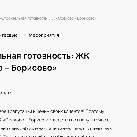
8
Строительная готовность: ЖК «Орехово – Борисово»
нтервью
Мероприятия
ьная готовность: ЖК
 – Борисово»
атели!
воей репутации и ценим своих клиентов! Поэтому
 «Орехово – Борисово» ведется по плану и точно в
шний день рабочие на стадии завершения отделочных
2. Также ведутся работы по благоустройству