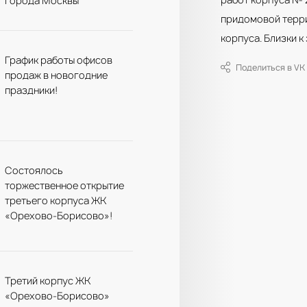
города Москвы
придомовой терри
корпуса. Близки 
График работы офисов
Поделиться в VK
продаж в новогодние
праздники!
Состоялось
торжественное открытие
третьего корпуса ЖК
«Орехово-Борисово»!
Третий корпус ЖК
«Орехово-Борисово»