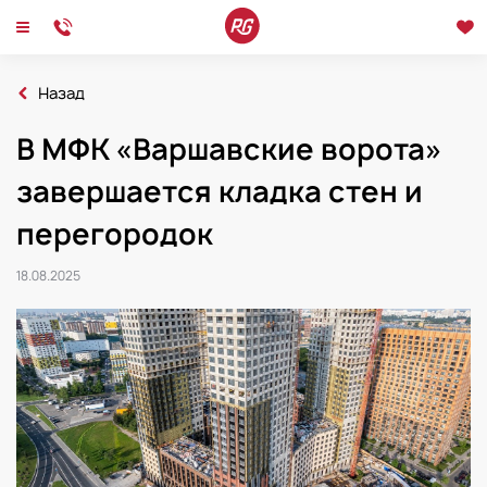
Назад
Главная
Новости
В МФК «Варшавские ворота»
2025
В МФК «Варшавские ворота» завершается кладка стен и перегородок
завершается кладка стен и
Новости
Интервью
Мероприятия
перегородок
18.08.2025