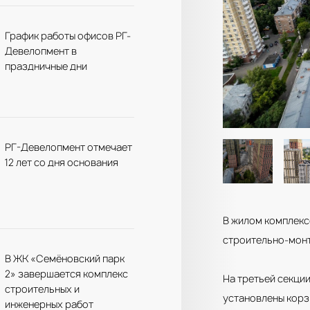
График работы офисов РГ-
Девелопмент в
праздничные дни
РГ-Девелопмент отмечает
12 лет со дня основания
В жилом комплек
строительно-мон
В ЖК «Семёновский парк
2» завершается комплекс
На третьей секци
строительных и
установлены корз
инженерных работ