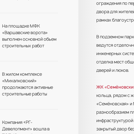
ограждения по пе
двора для жителе
рамках благоустр
На площадке МФК
«Варшавские ворота»
В подземном парк
выполнен основной объем
ведутся отделочн
строительных работ
инженерных систе
отделка мест общ
дверей и люков.
В жилом комплексе
«Михалковский»
ЖК «Семёновский
продолжаются активные
строительные работы
кольца, рядом с 
«Семёновская» и 
разнообразием п
инфраструктурой:
Компания «РГ-
Девелопмент» вошла в
закрытый двор бе