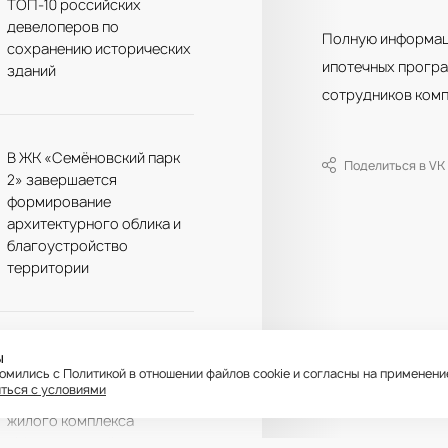
ТОП-10 российских
девелоперов по
Полную информаци
сохранению исторических
ипотечных програ
зданий
сотрудников комп
В ЖК «Семёновский парк
Поделиться в VK
2» завершается
формирование
архитектурного облика и
благоустройство
территории
В Головинском районе
ы
комились с Политикой в отношении файлов cookie и согласны на применен
продолжается активное
ться с условиями
строительство корпусов
жилого комплекса
«Михалковский»