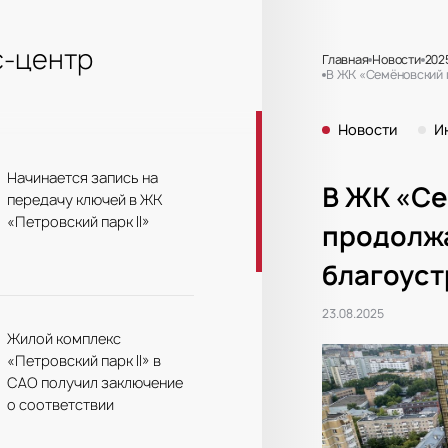
-центр
Главная
Новости
202
В ЖК «Семёновский 
Новости
И
Начинается запись на
В ЖК «Се
передачу ключей в ЖК
«Петровский парк II»
продолж
благоуст
23.08.2025
Жилой комплекс
«Петровский парк II» в
САО получил заключение
о соответствии