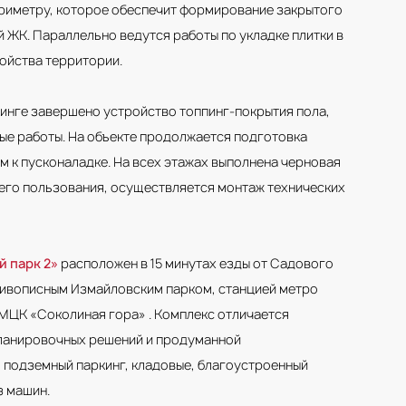
риметру, которое обеспечит формирование закрытого
й ЖК. Параллельно ведутся работы по укладке плитки в
ойства территории.
инге завершено устройство топпинг-покрытия пола,
ые работы. На объекте продолжается подготовка
м к пусконаладке. На всех этажах выполнена черновая
его пользования, осуществляется монтаж технических
 парк 2»
расположен в 15 минутах езды от Садового
живописным Измайловским парком, станцией метро
МЦК «Соколиная гора» . Комплекс отличается
ланировочных решений и продуманной
 подземный паркинг, кладовые, благоустроенный
з машин.