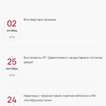
Все квартиры проданы
02
октябрь
2019
Все проекты «РГ-Девелопмент» на выставке в гостином
25
дворе!
сентябрь
2019
Квартиры с предчистовой отделкой white box в ЖК
24
«Октябрьское поле»