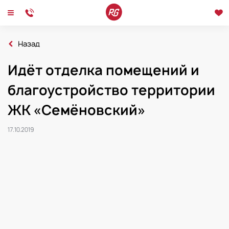
Назад
Главная
Новости
Идёт отделка помещений и
2019
Идёт отделка помещений и благоустройство территории ЖК «Семёновский
благоустройство территории
Новости
Интервью
Мероприятия
ЖК «Семёновский»
17.10.2019