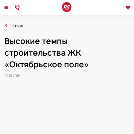
Назад
Главная
Новости
Высокие темпы
2019
Высокие темпы строительства ЖК «Октябрьское поле»
строительства ЖК
Новости
Интервью
Мероприятия
«Октябрьское поле»
21.10.2019