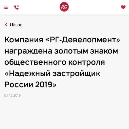
Назад
Главная
Новости
Компания «РГ‑Девелопмент»
2019
Компания «РГ‑Девелопмент» награждена золотым знаком общественного к
награждена золотым знаком
Новости
Интервью
Мероприятия
общественного контроля
«Надежный застройщик
России 2019»
04.12.2019