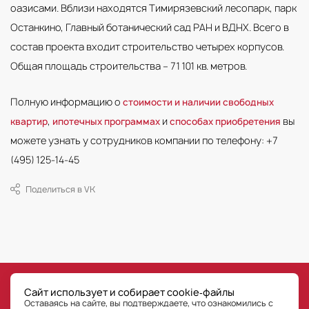
оазисами. Вблизи находятся Тимирязевский лесопарк, парк
Останкино, Главный ботанический сад РАН и ВДНХ. Всего в
состав проекта входит строительство четырех корпусов.
Общая площадь строительства – 71 101 кв. метров.
Полную информацию о
стоимости и наличии свободных
,
и
вы
квартир
ипотечных программах
способах приобретения
можете узнать у сотрудников компании по телефону: +7
(495) 125-14-45
Поделиться в VK
©
РГ-Девелопмент
Сайт использует и собирает cookie‑файлы
Все права на публикуемые на сайте материалы принадлежат ООО «РГ-Девелопмент» © РГ-
Оставаясь на сайте, вы подтверждаете, что ознакомились с
Девелопмент. Оставаясь на сайте, Пользователь сайта подтверждает, что уведомлен, что