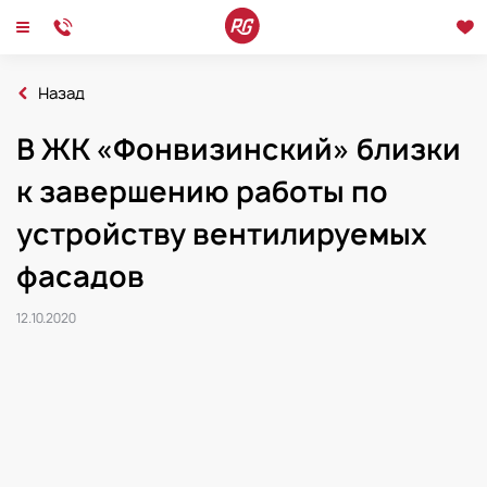
Назад
Главная
Новости
В ЖК «Фонвизинский» близки
2020
В ЖК «Фонвизинский» близки к завершению работы по устройству вентили
к завершению работы по
Новости
Интервью
Мероприятия
устройству вентилируемых
фасадов
12.10.2020