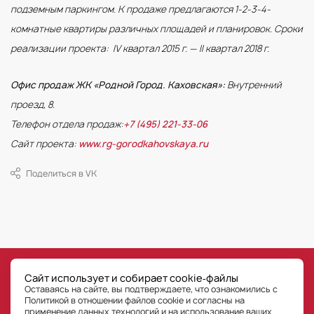
подземным паркингом. К продаже предлагаются 1-2-3-4-
комнатные квартиры различных площадей и планировок. Сроки
реализации проекта: IV квартал 2015 г. — II квартал 2018 г.
Офис продаж ЖК «Родной Город. Каховская»:
Внутренний
проезд, 8.
Телефон отдела продаж:
+7 (495) 221-33-06
Сайт проекта:
www.rg-gorodkahovskaya.ru
Поделиться в VK
©
РГ-Девелопмент
Сайт использует и собирает cookie‑файлы
Все права на публикуемые на сайте материалы принадлежат ООО «РГ-Девелопмент» © РГ-
Оставаясь на сайте, вы подтверждаете, что ознакомились с
Девелопмент. Оставаясь на сайте, Пользователь сайта подтверждает, что уведомлен, что
любые материалы, размещенные на сайте, являются объектами интеллектуальной
Политикой в отношении файлов cookie и согласны на
собственности ООО «РГ-Девелопмент» (правообладателя). Пользователь не вправе без
предварительного письменного разрешения правообладателя осуществлять какие-либо
применение данных технологий
и на использование ваших