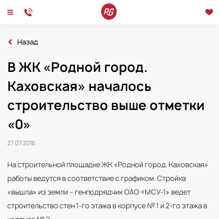
Назад
Главная
Новости
В ЖК «Родной город.
2016
В ЖК «Родной город. Каховская» началось строительство выше отметки «0
Каховская» началось
Новости
Интервью
Мероприятия
строительство выше отметки
«0»
27.07.2016
На строительной площадке ЖК «Родной город. Каховская»
работы ведутся в соответствие с графиком. Стройка
«вышла» из земли – генподрядчик ОАО «МСУ-1» ведет
строительство стен 1-го этажа в корпусе № 1 и 2-го этажа в