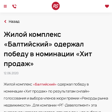
Назад
Главная
Новости
Жилой комплекс
2020
Жилой комплекс «Балтийский» одержал победу в номинации «Хит продаж»
«Балтийский» одержал
Новости
Интервью
Мероприятия
победу в номинации «Хит
продаж»
12.06.2020
Жилой комплекс
одержал победу в
«Балтийский»
номинации «Хит продаж» по результатам онлайн-
голосования и выбора членов жюри премии «Рекорды рынка
недвижимости». Для компании «РГ-Девелопмент» эта