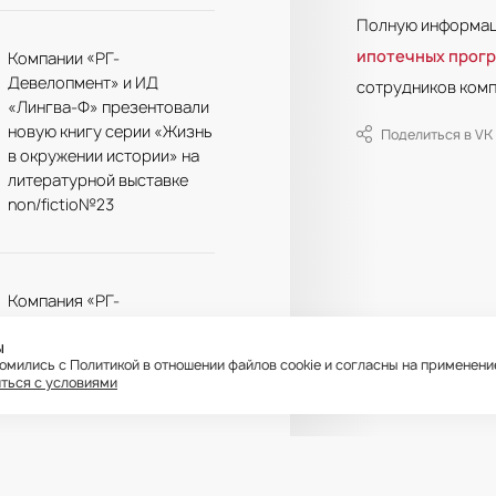
Полную информа
ипотечных прог
Компании «РГ-
Девелопмент» и ИД
сотрудников компа
«Лингва-Ф» презентовали
новую книгу серии «Жизнь
Поделиться в VK
в окружении истории» на
литературной выставке
non/fictio№23
Компания «РГ-
Девелопмент» разыграет
ы
подарки среди купивших
комились с Политикой в отношении файлов cookie и согласны на применен
квартиру в ЖК
ться с условиями
«Октябрьское поле»
икуемые на сайте материалы принадлежат ООО «РГ-Девелопмент» © РГ-Девелопмент. Ос
т, что уведомлен, что любые материалы, размещенные на сайте, являются объектами ин
ЖК «Михалковский» и ЖК