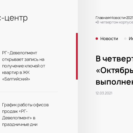
-центр
Главная
Новости
202
В четвертом корпус
Новости
И
РГ–Девелопмент
В четвер
открывает запись на
получение ключей от
«Октябрь
квартир в ЖК
«Балтийский»
выполне
12.03.2021
График работы офисов
продаж «РГ-
Девелопмент» в
праздничные дни