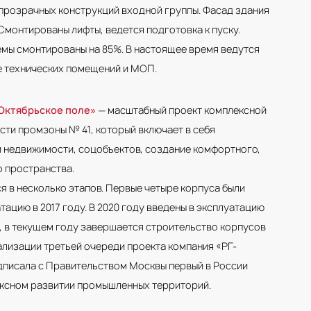
прозрачных конструкций входной группы. Фасад здания
Смонтированы лифты, ведется подготовка к пуску.
мы смонтированы на 85%. В настоящее время ведутся
е технических помещений и МОП.
Октябрьское поле»
— масштабный проект комплексной
сти промзоны № 41, который включает в себя
 недвижимости, соцобъектов, создание комфортного,
 пространства.
я в несколько этапов. Первые четыре корпуса были
тацию в 2017 году. В 2020 году введены в эксплуатацию
2, в текущем году завершается строительство корпусов
еализации третьей очереди проекта компания «РГ-
писала с Правительством Москвы первый в России
ксном развитии промышленных территорий.