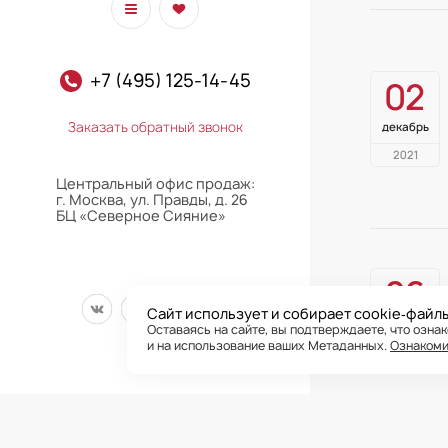
+7 (495) 125-14-45
02
Заказать обратный звонок
декабрь
2021
Центральный офис продаж:
г. Москва, ул. Правды, д. 26
БЦ «Северное Сияние»
26
Сайт использует и собирает cookie‑файл
ноябрь
Оставаясь на сайте, вы подтверждаете, что озна
и на использование ваших Метаданных.
Ознакоми
2021
Все права на публ
сайта подтверждае