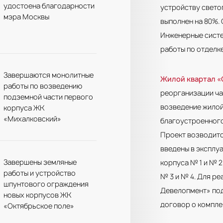
удостоена благодарности
устройству свето
мэра Москвы
выполнен на 80%. 
Инженерные систе
работы по отделк
Завершаются монолитные
Жилой квартал «
работы по возведению
реорганизации ча
подземной части первого
возведение жилой
корпуса ЖК
«Михалковский»
благоустроенного
Проект возводитс
введены в эксплуа
Завершены земляные
корпуса № 1 и № 
работы и устройство
№ 3 и № 4. Для р
шпунтового ограждения
Девелопмент» под
новых корпусов ЖК
договор о компле
«Октябрьское поле»